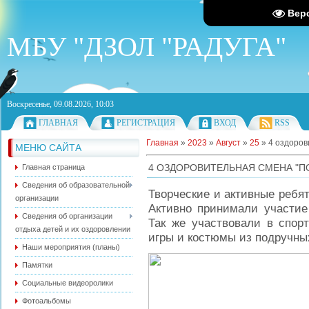
Вер
МБУ "ДЗОЛ "РАДУГА"
Воскресенье, 09.08.2026, 10:03
ГЛАВНАЯ
РЕГИСТРАЦИЯ
ВХОД
RSS
Главная
»
2023
»
Август
»
25
» 4 оздоров
МЕНЮ САЙТА
4 ОЗДОРОВИТЕЛЬНАЯ СМЕНА "П
Главная страница
Сведения об образовательной
Творческие и активные ребят
организации
Активно принимали участие 
Сведения об организации
Так же участвовали в спор
отдыха детей и их оздоровлении
игры и костюмы из подручны
Наши мероприятия (планы)
Памятки
Социальные видеоролики
Фотоальбомы