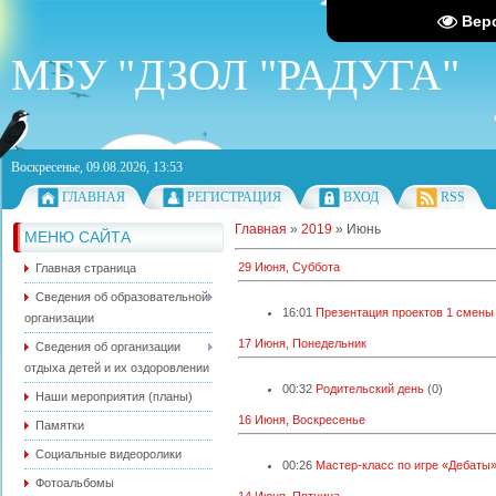
Вер
МБУ "ДЗОЛ "РАДУГА"
Воскресенье, 09.08.2026, 13:53
ГЛАВНАЯ
РЕГИСТРАЦИЯ
ВХОД
RSS
Главная
»
2019
»
Июнь
МЕНЮ САЙТА
29 Июня, Суббота
Главная страница
Сведения об образовательной
16:01
Презентация проектов 1 смены
организации
17 Июня, Понедельник
Сведения об организации
отдыха детей и их оздоровлении
00:32
Родительский день
(0)
Наши мероприятия (планы)
16 Июня, Воскресенье
Памятки
Социальные видеоролики
00:26
Мастер-класс по игре «Дебаты
Фотоальбомы