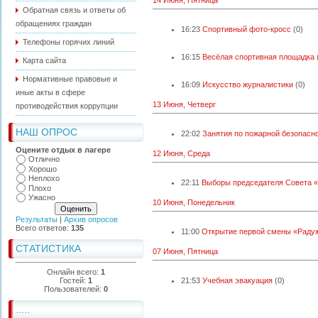
14 Июня, Пятница
Обратная связь и ответы об
обращениях граждан
16:23
Спортивный фото-кросс
(0)
Телефоны горячих линий
16:15
Весёлая спортивная площадка
Карта сайта
Нормативные правовые и
16:09
Искусство журналистики
(0)
иные акты в сфере
13 Июня, Четверг
противодействия коррупции
НАШ ОПРОС
22:02
Занятия по пожарной безопасн
Оцените отдых в лагере
12 Июня, Среда
Отлично
Хорошо
Неплохо
22:11
Выборы председателя Совета 
Плохо
Ужасно
10 Июня, Понедельник
Результаты
|
Архив опросов
Всего ответов:
135
11:00
Открытие первой смены «Раду
СТАТИСТИКА
07 Июня, Пятница
Онлайн всего:
1
Гостей:
1
21:53
Учебная эвакуация
(0)
Пользователей:
0
.....